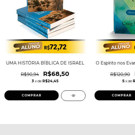
UMA HISTÓRIA BÍBLICA DE ISRAEL
O Espírito nos Ev
R$68,50
R$90,94
R$120,90
3
x de
R$24,45
5
x de
R