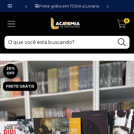
‹
›
Frete grátis em TODA a Livraria
0
20
%
OFF
FRETE GRÁTIS