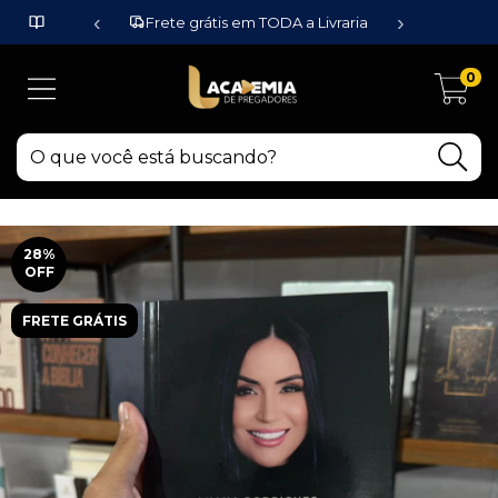
‹
›
Frete grátis em TODA a Livraria
0
28
%
OFF
FRETE GRÁTIS