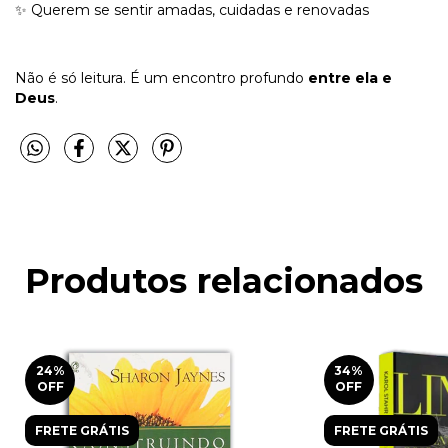
✨ Querem se sentir amadas, cuidadas e renovadas
Não é só leitura. É um encontro profundo
entre ela e
Deus
.
Produtos relacionados
24
%
34
%
OFF
OFF
FRETE GRÁTIS
FRETE GRÁTIS