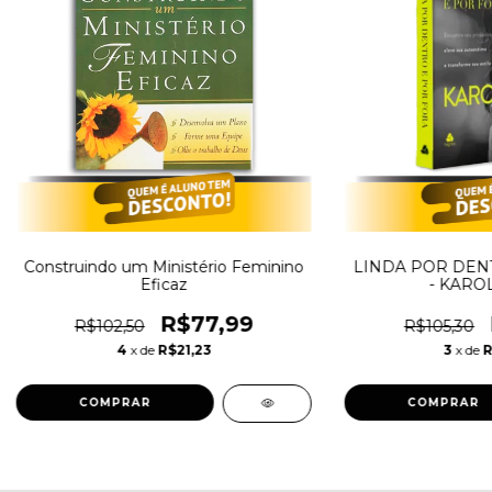
Construindo um Ministério Feminino
LINDA POR DEN
Eficaz
- KARO
R$77,99
R$102,50
R$105,30
4
x de
R$21,23
3
x de
R