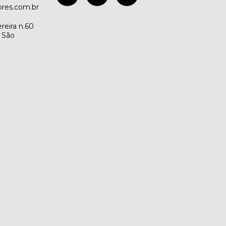
res.com.br
reira n.60
- São