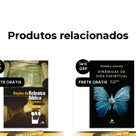
Produtos relacionados
%
14
%
F
OFF
TE GRÁTIS
FRETE GRÁTIS