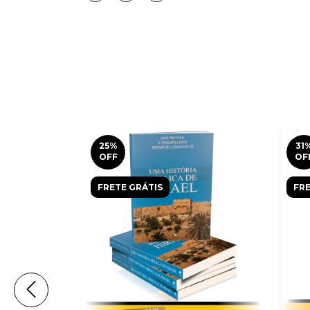
25
%
31
OFF
OF
FRETE GRÁTIS
FRE