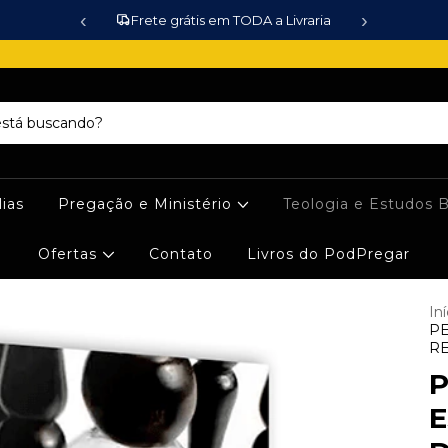
‹
›
Frete grátis em TODA a Livraria
lias
Pregação e Ministério
Teologia e Estudos B
Ofertas
Contato
Livros do PodPregar
Iní
PE
RE