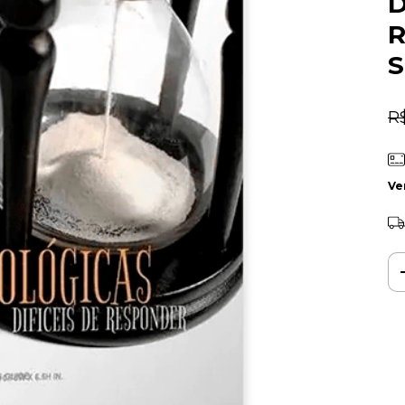
D
R
R
Ve