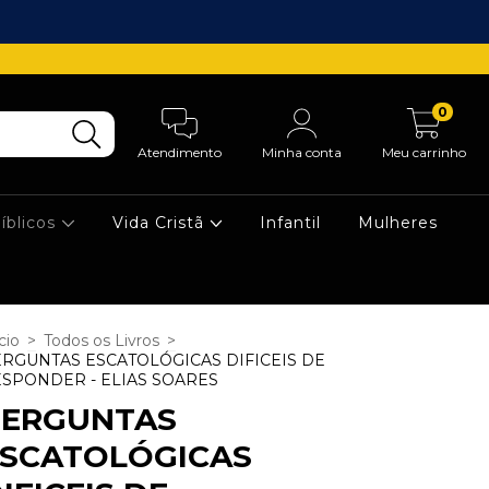
0
Atendimento
Minha conta
Meu carrinho
íblicos
Vida Cristã
Infantil
Mulheres
cio
>
Todos os Livros
>
RGUNTAS ESCATOLÓGICAS DIFICEIS DE
SPONDER - ELIAS SOARES
PERGUNTAS
ESCATOLÓGICAS