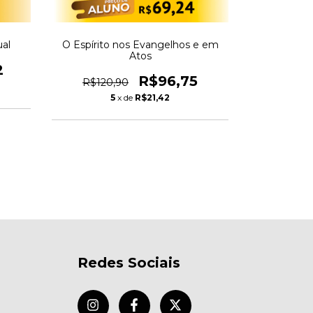
ual
O Espírito nos Evangelhos e em
Atos
2
GRAMÁTI
R$96,75
R$120,90
AO HE
5
x de
R$21,42
R$83,
Redes Sociais