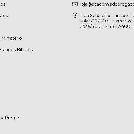
os
loja@academiadepregado
vros
Rua Sebastião Furtado Pe
sala 506 / 507 - Barreiros 
José/SC CEP: 8817-400
Ministério
Estudos Bíblicos
PodPregar