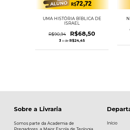
 - LANDON
UMA HISTÓRIA BÍBLICA DE
N
ISRAEL
0,99
R$68,50
R$90,94
33
3
x de
R$24,45
Sobre a Livraria
Depart
Início
Somos parte da Academia de
Pregadores, a Maior Escola de Teologia