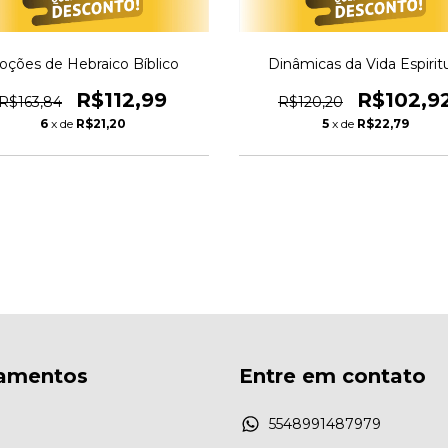
oções de Hebraico Bíblico
Dinâmicas da Vida Espirit
R$112,99
R$102,9
R$163,84
R$120,20
6
x de
R$21,20
5
x de
R$22,79
amentos
Entre em contato
5548991487979