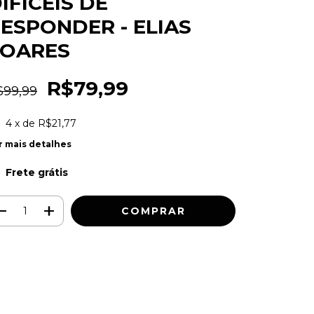
IFICEIS DE
ESPONDER - ELIAS
SOARES
R$79,99
$99,99
4
x de
R$21,77
r mais detalhes
Frete grátis