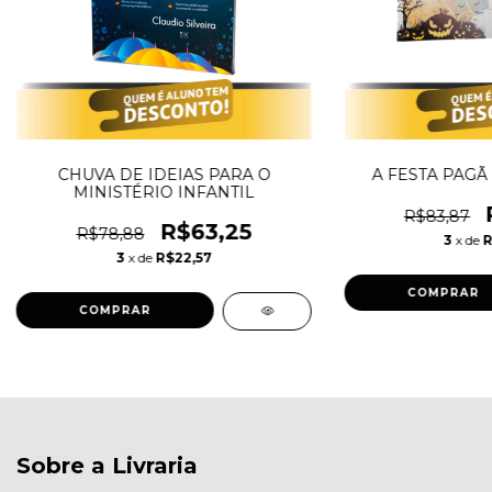
CHUVA DE IDEIAS PARA O
A FESTA PAGÃ
MINISTÉRIO INFANTIL
R$83,87
R$63,25
R$78,88
3
x de
R
3
x de
R$22,57
Sobre a Livraria