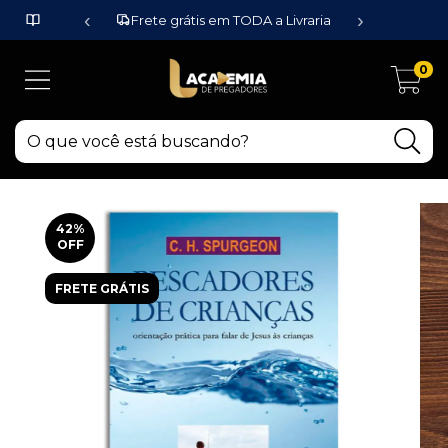
‹
›
Frete grátis em TODA a Livraria
0
42
%
OFF
FRETE GRÁTIS