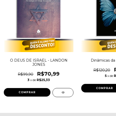
O DEUS DE ISRAEL - LANDON
Dinâmicas da V
JONES
R$120,20
R$70,99
R$99,90
5
x de
R
3
x de
R$25,33