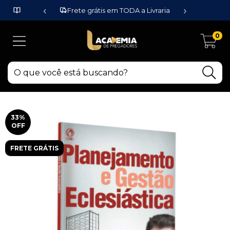
‹
›
Frete grátis em TODA a Livraria
0
33
%
OFF
FRETE GRÁTIS