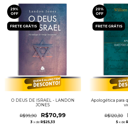
29
%
20
%
OFF
OFF
FRETE GRÁTIS
FRETE GRÁTIS
O DEUS DE ISRAEL - LANDON
Apologética para q
JONES
vi
R$70,99
R$99,90
R$120,30
3
x de
R$25,33
5
x de
R