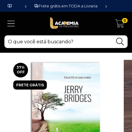
‹
›
Frete grátis em TODA a Livraria
0
37
%
OFF
FRETE GRÁTIS