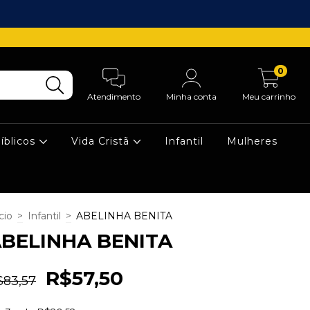
0
Atendimento
Minha conta
Meu carrinho
íblicos
Vida Cristã
Infantil
Mulheres
cio
>
Infantil
>
ABELINHA BENITA
BELINHA BENITA
R$57,50
$83,57