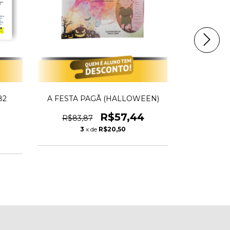
82
A FESTA PAGÃ (HALLOWEEN)
A FESTA
R$57,44
R$83,87
R$89,
3
x de
R$20,50
3