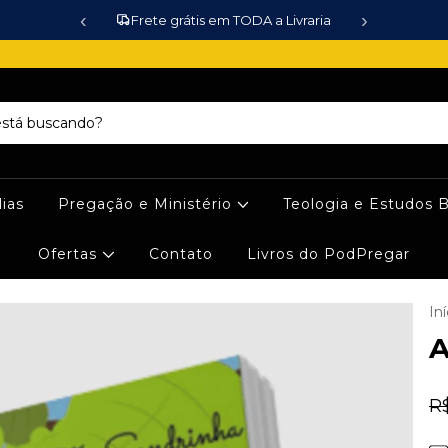
‹
›
Frete grátis em TODA a Livraria
lias
Pregação e Ministério
Teologia e Estudos B
Ofertas
Contato
Livros do PodPregar
Iní
A
R