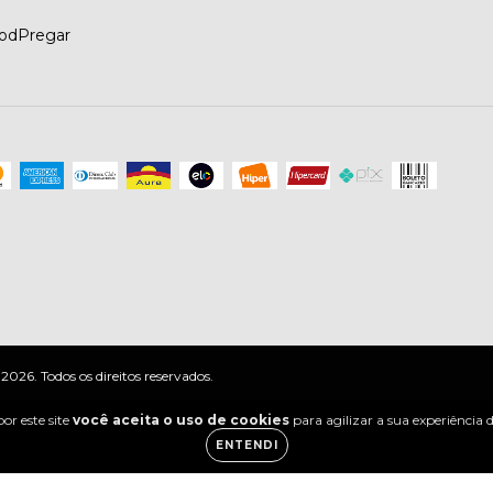
PodPregar
. Todos os direitos reservados.
or este site
você aceita o uso de cookies
para agilizar a sua experiência
ENTENDI