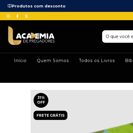
Produtos com desconto
Início
Quem Somos
Todos os Livros
Bíb
31
%
OFF
FRETE GRÁTIS