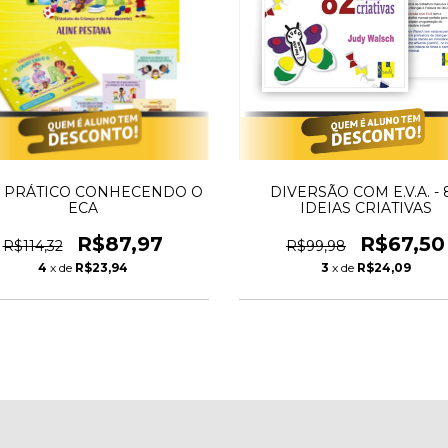
A PRÁTICO CONHECENDO O
DIVERSÃO COM E.V.A. - 
ECA
IDEIAS CRIATIVAS
R$87,97
R$67,50
R$114,32
R$99,98
4
x de
R$23,94
3
x de
R$24,09