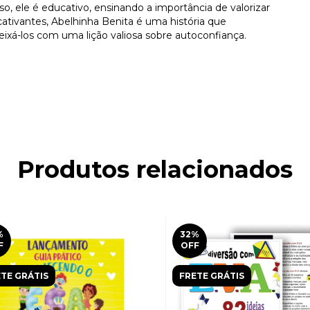
o, ele é educativo, ensinando a importância de valorizar
 cativantes, Abelhinha Benita é uma história que
eixá-los com uma lição valiosa sobre autoconfiança.
Produtos relacionados
%
32
%
F
OFF
TE GRÁTIS
FRETE GRÁTIS