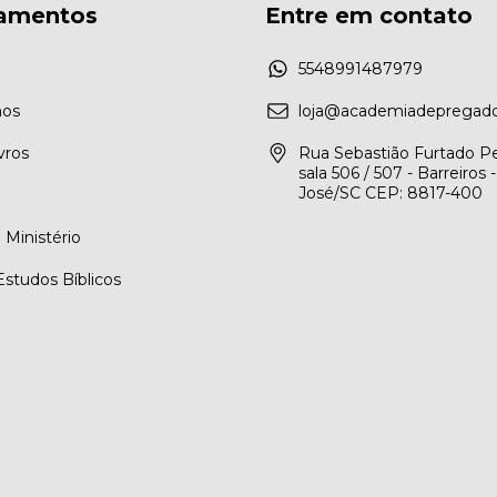
amentos
Entre em contato
5548991487979
os
loja@academiadepregado
vros
Rua Sebastião Furtado Pe
sala 506 / 507 - Barreiros 
José/SC CEP: 8817-400
Ministério
Estudos Bíblicos