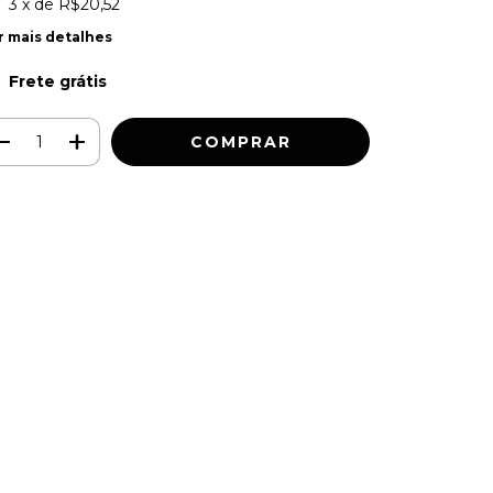
3
x de
R$20,52
r mais detalhes
Frete grátis