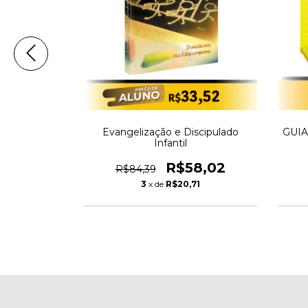
/ IDEIAS
Evangelização e Discipulado
GUI
MINISTERIO
Infantil
5,99
R$58,02
R$84,39
55
3
x de
R$20,71