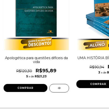
Apologética para questões difíceis da
UMA HISTÓRIA BÍ
vida
R$90,94
R$95,89
R$120,30
3
x de
R
5
x de
R$21,23