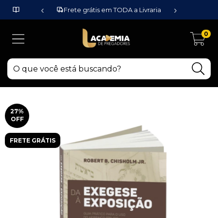
‹
›
Frete grátis em TODA a Livraria
0
27
%
OFF
FRETE GRÁTIS