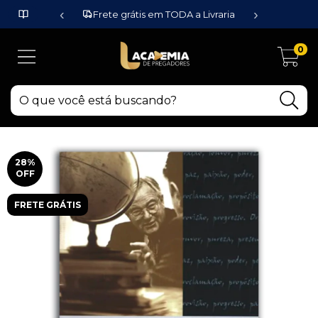
‹
›
Frete grátis em TODA a Livraria
0
28
%
OFF
FRETE GRÁTIS