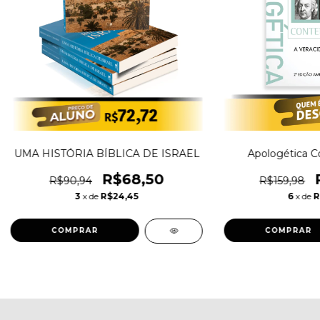
UMA HISTÓRIA BÍBLICA DE ISRAEL
Apologética 
R$68,50
R$90,94
R$159,98
3
x de
R$24,45
6
x de
R