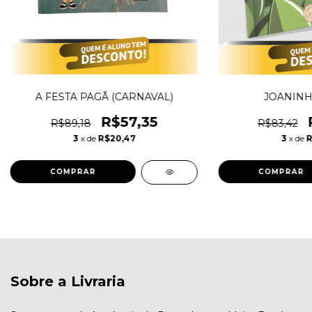
A FESTA PAGÃ (CARNAVAL)
JOANINH
R$57,35
R$89,18
R$83,42
3
x de
R$20,47
3
x de
R
Sobre a Livraria