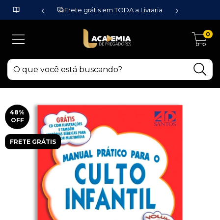
‹
›
Frete grátis em TODA a Livraria
0
48
%
OFF
FRETE GRÁTIS