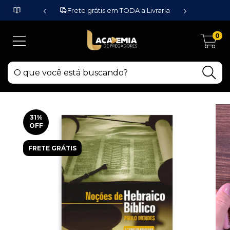
‹
›
Frete grátis em TODA a Livraria
0
31
%
OFF
FRETE GRÁTIS