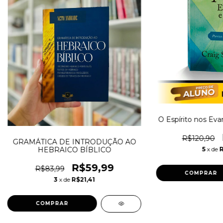
O Espírito nos Ev
R$120,90
GRAMÁTICA DE INTRODUÇÃO AO
HEBRAICO BÍBLICO
5
x de
R
R$59,99
R$83,99
3
x de
R$21,41