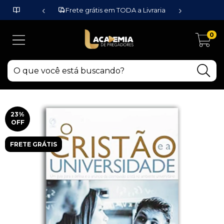
‹
›
Frete grátis em TODA a Livraria
0
23
%
OFF
FRETE GRÁTIS