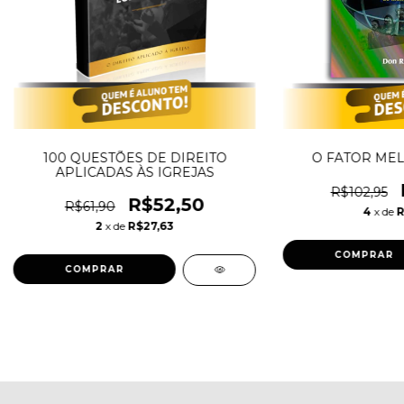
100 QUESTÕES DE DIREITO
O FATOR ME
APLICADAS ÀS IGREJAS
R$102,95
R$52,50
R$61,90
4
x de
R
2
x de
R$27,63