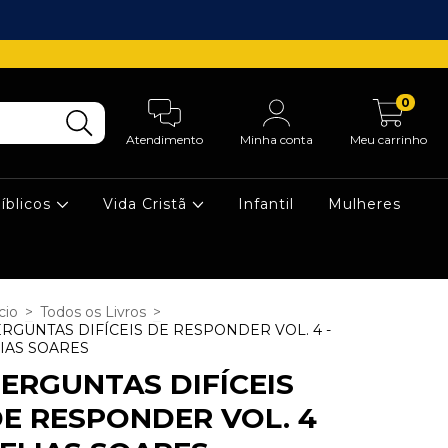
0
Atendimento
Minha conta
Meu carrinho
íblicos
Vida Cristã
Infantil
Mulheres
cio
>
Todos os Livros
>
RGUNTAS DIFÍCEIS DE RESPONDER VOL. 4 -
IAS SOARES
ERGUNTAS DIFÍCEIS
E RESPONDER VOL. 4