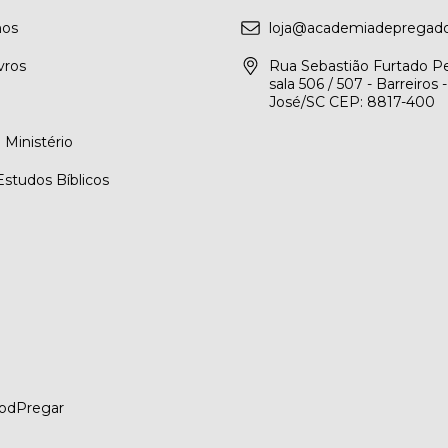
os
loja@academiadepregado
vros
Rua Sebastião Furtado Pe
sala 506 / 507 - Barreiros 
José/SC CEP: 8817-400
Ministério
Estudos Bíblicos
PodPregar