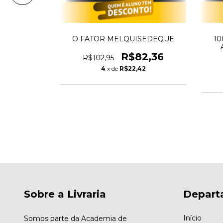
posição
O FATOR MELQUISEDEQUE
10
9,95
R$82,36
R$102,95
76
4
x de
R$22,42
Sobre a Livraria
Depart
Início
Somos parte da Academia de