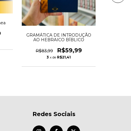
nea
Apologética
9
GRAMÁTICA DE INTRODUÇÃO
R$120
AO HEBRAICO BÍBLICO
R$59,99
R$83,99
3
x de
R$21,41
Redes Sociais