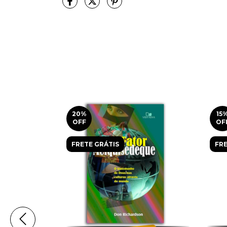
20
%
15
OFF
OF
FRETE GRÁTIS
FRE