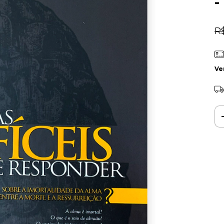
-
R
Ve