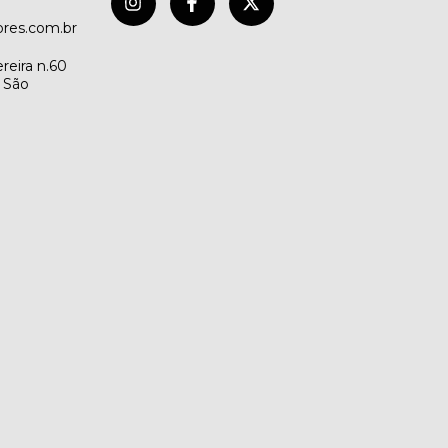
res.com.br
reira n.60
- São