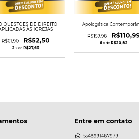
0 QUESTÕES DE DIREITO
Apologética Contemporâ
APLICADAS ÀS IGREJAS
R$110,9
R$159,98
R$52,50
R$61,90
6
x de
R$20,82
2
x de
R$27,63
amentos
Entre em contato
5548991487979