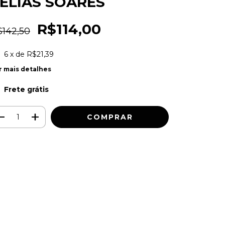
 ELIAS SOARES
R$114,00
$142,50
6
x de
R$21,39
r mais detalhes
Frete grátis