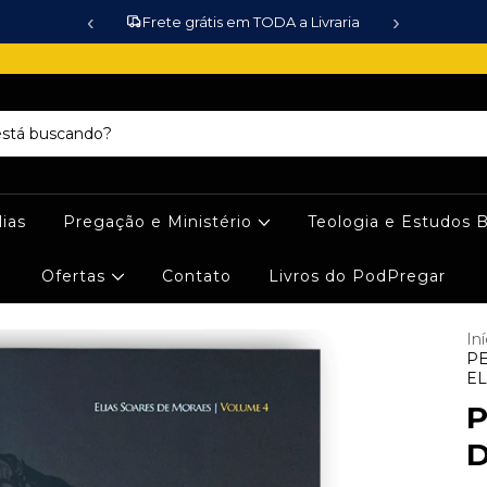
‹
›
Frete grátis em TODA a Livraria
lias
Pregação e Ministério
Teologia e Estudos B
Ofertas
Contato
Livros do PodPregar
Iní
PE
EL
P
D